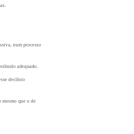
as.
essiva, num processo
 estímulo adequado.
esse declínio
 o mesmo que o de