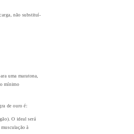
arga, não substituí-
para uma maratona,
 o mínimo
ra de ouro é:
ngão). O ideal será
e musculação à